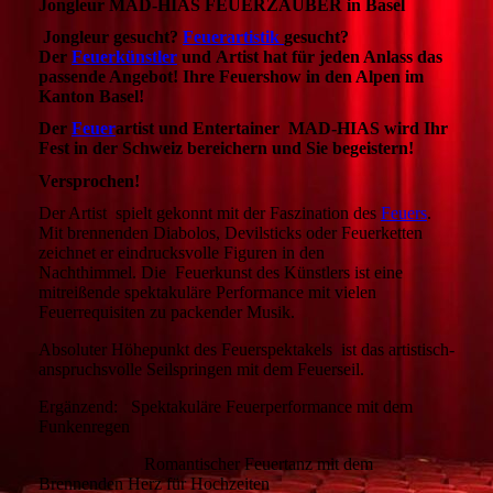
Jongleur MAD-HIAS FEUERZAUBER in Basel
Jongleur gesucht?
Feuerartistik
gesucht?
Der
Feuerkünstler
und Artist hat für jeden Anlass das
passende Angebot! Ihre Feuershow in den Alpen im
Kanton Basel!
Der
Feuer
artist und Entertainer MAD-HIAS wird Ihr
Fest in der Schweiz bereichern und Sie begeistern!
Versprochen!
Der Artist
spielt gekonnt mit der Faszination des
Feuers
.
Mit brennenden Diabolos, Devilsticks oder Feuerketten
zeichnet er eindrucksvolle Figuren in den
Nachthimmel. Die Feuerkunst des Künstlers ist eine
mitreißende spektakuläre Performance mit vielen
Feuerrequisiten zu packender Musik.
Absoluter Höhepunkt des Feuerspektakels ist das artistisch-
anspruchsvolle Seilspringen mit dem Feuerseil.
Ergänzend: Spektakuläre Feuerperformance mit dem
Funkenregen
Romantischer Feuertanz mit dem
Brennenden Herz für Hochzeiten