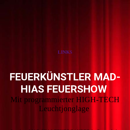
LINKS
FEUERKÜNSTLER MAD-
HIAS FEUERSHOW
Mit programmierter HIGH-TECH
Leuchtjonglage