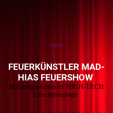
LINKS
FEUERKÜNSTLER MAD-
HIAS FEUERSHOW
Mit programmierter HIGH-TECH
Leuchtjonglage