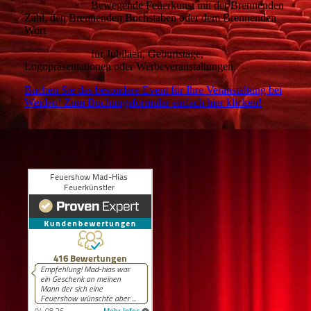
Bewegende Feuerkunst mit der Brennenden
Zahl, den Brennenden Buchstaben oder dem Brennenden
Wort
für Jubiläen,
Geburtstage,
Logopräsentationen oder Werbeveranstaltungen.
Buchen Sie das besondere Event für Ihre Veranstaltung bei
Weiden! Zum Buchungsformular einfach hier klicken!