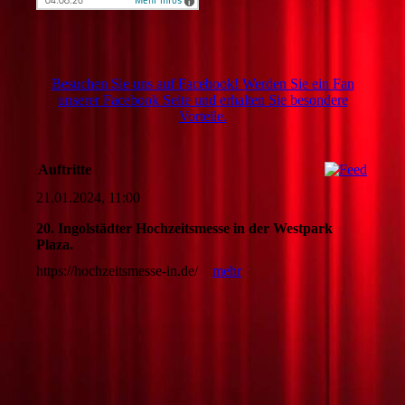
Besuchen Sie uns auf Facebook! Werden Sie ein Fan
unserer Facebook Seite und erhalten Sie besondere
Vorteile.
Auftritte
21.01.2024, 11:00
20. Ingolstädter Hochzeitsmesse in der Westpark
Plaza.
https://hochzeitsmesse-in.de/
mehr