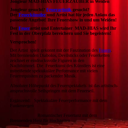
Jongleur MAD-HIAS FEUERZAUBER in Weiden
Jongleur gesucht?
Feuerartistik
gesucht?
Der
Feuerkünstler
und Artist hat für jeden Anlass das
passende Angebot! Ihre Feuershow in und um Weiden!
Der
Feuer
artist und Entertainer MAD-HIAS wird Ihr
Fest in der Oberpfalz bereichern und Sie begeistern!
Versprochen!
Der Artist
spielt gekonnt mit der Faszination des
Feuers
.
Mit brennenden Diabolos, Devilsticks oder Feuerketten
zeichnet er eindrucksvolle Figuren in den
Nachthimmel. Die Feuerkunst des Künstlers ist eine
mitreißende spektakuläre Performance mit vielen
Feuerrequisiten zu packender Musik.
Absoluter Höhepunkt des Feuerspektakels ist das artistisch-
anspruchsvolle Seilspringen mit dem Feuerseil.
Ergänzend: Spektakuläre Feuerperformance mit dem
Funkenregen
Romantischer Feuertanz mit dem
Brennenden Herz für Hochzeiten