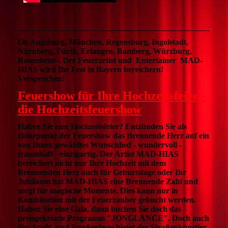
Ob Augsburg, München, Regensburg, Ingolstadt,
Nürnberg, Fürth, Erlangen, Bamberg, Würzburg,
Rosenheim - Der Feuerartist und Entertainer MAD-
HIAS wird Ihr Fest in Bayern bereichern!
Versprochen!
Feuershow für Ihre Hochzeitsfeier -
die Hochzeitsfeuershow
Haben Sie eine Hochzeitsfeier? Entzünden Sie als
Höhepunkt der Feuershow das Brennende Herz auf ein
von Ihnen gewähltes Wunschlied - wundervoll -
traumhaft - einzigartig. Der Artist MAD-HIAS
bereichert n
icht nur Ihre Hochzeit mit dem
Brennenden Herz auch für Geburtstage oder Ihr
Jubiläum hat MAD-HIAS eine Brennende Zahl und
sorgt für magische Momente
. Dies kann nur in
Kombination mit der Feuerzauber gebucht werden.
Haben Sie eine Gala, dann buchen Sie doch das
preisgekrönte Programm "JONGLANCE".
Doch auch
für Stadt- und Straßenfeste bietet der Straßenkünstler