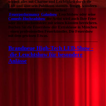
wirbelt alles mit Charme und Leichtigkeit durch die
Luft und lässt sein Publikum staunen, freuen, wundern
und nicht zuletzt von Herzen lachen!
Feuerperformance
,
Galashow
, Leuchtshow oder seine
Comedy-Hochradshow
der Artist wird auch Ihre Feier
oder Ihre Hochzeitsfeier mit seinen Künsten bereichern.
Buchen Sie die Feuershow der Extraklasse in München
- einen professionellen Feuerkünstler. Die Feuershow
mit dem gewissen Etwas.
Brandneue High-Tech LED-Show -
die Leuchtshow für besondere
Anlässe