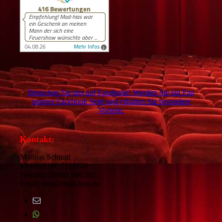
Besuchen Sie uns auf Facebook! Werden Sie ein Fan
unserer Facebook Seite und erhalten Sie besondere
Vorteile.
Kontakt:
Mathias Schmitt
Mobil: 0160 7218168
Festnetz: 08461 606283
Email: info@mad-hias.de