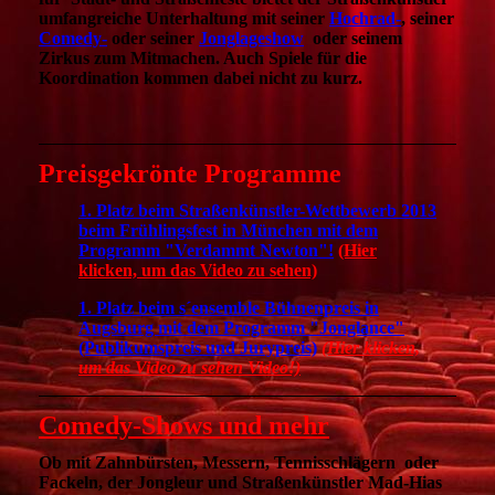
umfangreiche Unterhaltung mit seiner
Hochrad-
, seiner
Comedy-
oder seiner
Jonglageshow
oder seinem
Zirkus zum Mitmachen. Auch Spiele für die
Koordination kommen dabei nicht zu kurz.
Preisgekrönte Programme
1. Platz beim Straßenkünstler-Wettbewerb 2013
beim Frühlingsfest in München mit dem
Programm "Verdammt Newton"!
(Hier
klicken, um das Video zu sehen)
1. Platz beim s´ensemble Bühnenpreis in
Augsburg mit dem Programm "Jonglance"
(Publikumspreis und Jurypreis)
(Hier klicken,
um das Video zu sehen Video!)
Comedy-Shows und mehr
Ob mit Zahnbürsten, Messern, Tennisschlägern oder
Fackeln, der Jongleur und Straßenkünstler Mad-Hias