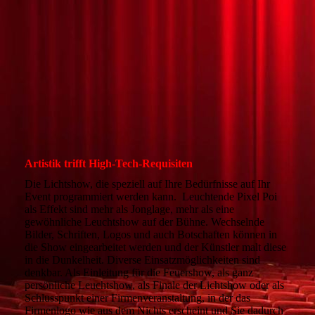
Leuchtshow mit Pixel-Poi von Ignis
Artistik trifft High-Tech-Requisiten
Die Lichtshow, die speziell auf Ihre Bedürfnisse auf Ihr
Event programmiert werden kann. Leuchtende Pixel Poi
als Effekt sind mehr als Jonglage, mehr als eine
gewöhnliche Leuchtshow auf der Bühne. Wechselnde
Bilder, Schriften, Logos und auch Botschaften können in
die Show eingearbeitet werden und der Künstler malt diese
in die Dunkelheit. Diverse Einsatzmöglichkeiten sind
denkbar. Als Einleitung für die Feuershow, als ganz
persönliche Leuchtshow, als Finale der Lichtshow oder als
Schlusspunkt einer Firmenveranstaltung, in der das
Firmenlogo wie aus dem Nichts erscheint und Sie dadurch