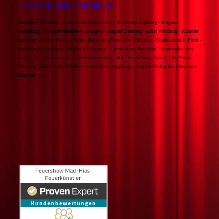
http://www.kuenstler-empfehlung.de
Feuershow Nürnberg - Straßenkünstler München - Feuerartist Augsburg - Jongleur
Regensburg - Hochzeitsfeuershow Erlangen - Jongleur Bamberg - Artist Würzburg - Künstler
Ingolstadt - Events Passau - Variete Bayreuth - Feuershow Würzburg - Straßenkünstler Fürth -
Feuerkünstler Augsburg - Hochzeit Colmberg - Unterhaltung Straubing - Brennendes Herz
Passau - Artistik Günzburg - Hochzeitsfeuershow Ulm - Leuchtshow Bayern -LED-Show
Nürnberg - Leuchtshow München - Leuchtshow Augsburg - Jongleur Beilngries- Feuershow
München