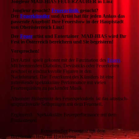
Jongleur MAD-HIAS FEUERZAUBER in Linz
Jongleur gesucht?
Feuerartistik
gesucht?
Der
Feuerkünstler
und Artist hat für jeden Anlass das
passende Angebot! Ihre Feuershow in der Hauptstadt
von Oberösterreich Linz!
Der
Feuer
artist und Entertainer MAD-HIAS wird Ihr
Fest in Österreich bereichern und Sie begeistern!
Versprochen!
Der Artist
spielt gekonnt mit der Faszination des
Feuers
.
Mit brennenden Diabolos, Devilsticks oder Feuerketten
zeichnet er eindrucksvolle Figuren in den
Nachthimmel. Die Feuerkunst des Künstlers ist eine
mitreißende spektakuläre Performance mit vielen
Feuerrequisiten zu packender Musik.
Absoluter Höhepunkt des Feuerspektakels ist das artistisch-
anspruchsvolle Seilspringen mit dem Feuerseil.
Ergänzend: Spektakuläre Feuerperformance mit dem
Funkenregen
Romantischer Feuertanz mit dem
Brennenden Herz für Hochzeiten