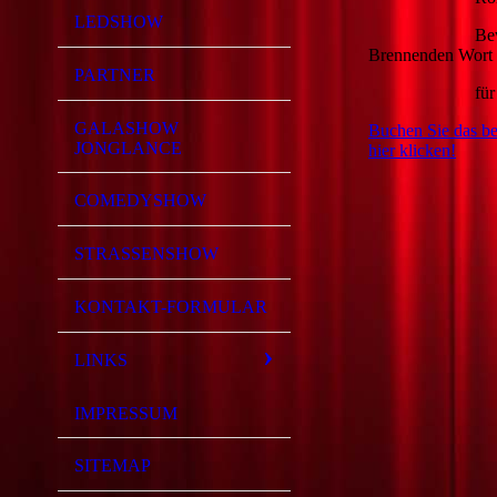
LEDSHOW
Bewegende Feue
Brennenden Wort
PARTNER
für Jubi
GALASHOW
Buchen Sie das be
JONGLANCE
hier klicken!
COMEDYSHOW
STRASSENSHOW
KONTAKT-FORMULAR
LINKS
IMPRESSUM
SITEMAP