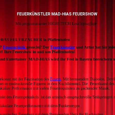
FEUERKÜNSTLER MAD-HIAS FEUERSHOW
Mit programmierter HIGH-TECH Leuchtjonglage
HIAS FEUERZAUBER in Pfaffenhofen
t?
Feuerartistik
gesucht? Der
Feuerkünstler
und Artist hat für jed
t! Ihre Feuershow in und um Pfaffenhofen!
 und Entertainer MAD-HIAS wird Ihr Fest in Bayern bereichern u
gekonnt mit der Faszination des
Feuers
. Mit brennenden Diabolos, Devil
net er eindrucksvolle Figuren in den Nachthimmel. Die Feuerkunst des K
akuläre Performance mit vielen Feuerrequisiten zu packender Musik.
t des Feuerspektakels ist das artistisch-anspruchsvolle Seilspringen 
akuläre Feuerperformance mit dem Funkenregen
Feuertanz mit dem Brennenden Herz für Hochzeiten