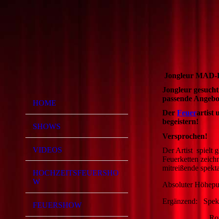
Jongleur MAD-
Jongleur gesuch
passende Angebo
HOME
Der
Feuer
artist
begeistern!
SHOWS
Versprochen!
VIDEOS
Der Artist
spielt 
Feuerketten zeich
mitreißende spekt
HOCHZEITSFEUERSHO
W
Absoluter Höhepunk
Ergänzend: Spekt
FEUERSHOW
Romantischer 