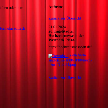
Auftritte
ben oder dem
Zurück zur Übersicht
.
21.01.2024
formular einfach
20. Ingolstädter
Hochzeitsmesse in der
Westpark Plaza.
https://hochzeitsmesse-in.de/
klein2-wir-
sind-dabei-1080-1080-hoch-
hzm-IN-2024.png
Zurück zur Übersicht